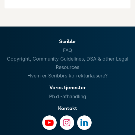
Scribbr
FAQ
Copyright, Community Guidelines, DSA & other Legal
Resources
Hvem er Scribbrs korrekturlæsere?
Vores tjenester
Ph.d.-afhandling
Kontakt