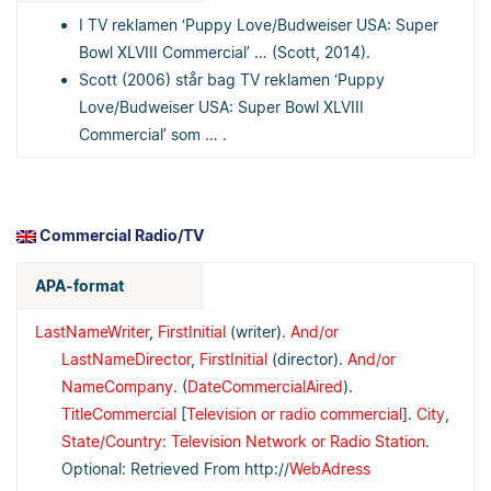
I TV reklamen ‘Puppy Love/Budweiser USA: Super
Bowl XLVIII Commercial’ … (Scott, 2014).
Scott (2006) står bag TV reklamen ‘Puppy
Love/Budweiser USA: Super Bowl XLVIII
Commercial’ som … .
Commercial Radio/TV
APA-format
LastNameWriter
,
FirstInitial
(writer).
And/or
LastNameDirector
,
FirstInitial
(director).
And/or
NameCompany
. (
DateCommercialAired
).
TitleCommercial
[
Television or radio commercial
].
City
,
State/Country: Television Network or Radio Station
.
Optional: Retrieved From http://
WebAdress