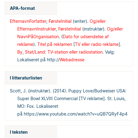
APA-format
EfternavnForfatter
,
FørsteInitial
(writer).
Og/eller
EfternavnInstruktør
,
FørsteInitial
(instruktør).
Og/eller
NavnPåOrganisation
. (
Dato for udsendelse af
reklame
).
Titel på reklamen
[
TV eller radio reklame
].
By
,
Stat/Land: TV-station eller radiostation
. Valg:
Lokaliseret på http://
Webadresse
I litteraturlisten
Scott, J. (instruktør). (2014). Puppy Love/Budweiser USA:
Super Bowl XLVIII Commercial [TV reklame]. St. Louis,
MO: Fox. Lokaliseret
på https://www.youtube.com/watch?v=uQB7QRyF4p4
I teksten