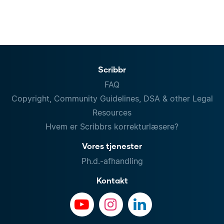
Scribbr
FAQ
Copyright, Community Guidelines, DSA & other Legal
Resources
Hvem er Scribbrs korrekturlæsere?
Vores tjenester
Ph.d.-afhandling
Kontakt