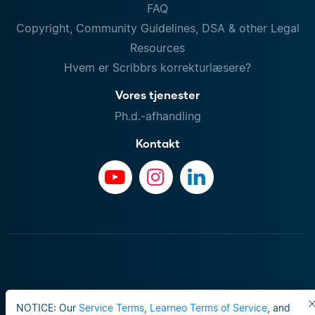
FAQ
Copyright, Community Guidelines, DSA & other Legal
Resources
Hvem er Scribbrs korrekturlæsere?
Vores tjenester
Ph.d.-afhandling
Kontakt
NOTICE: Our
Service Terms
,
Learneo Terms of Service
, and