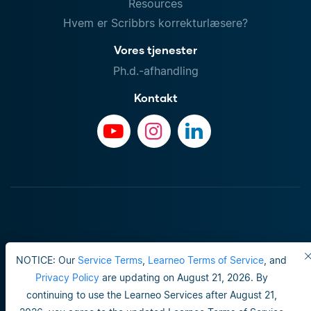
Resources
Hvem er Scribbrs korrekturlæsere?
Vores tjenester
Ph.d.-afhandling
Kontakt
NOTICE: Our
Service Terms
,
Learneo Terms of Service
, and
Privacy Policy
are updating on August 21, 2026. By
continuing to use the Learneo Services after August 21,
Brugervilkår