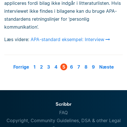
appliceres fordi bilag ikke indgår i litteraturlisten. Hvis
interviewet ikke findes i bilagene kan du bruge APA-
standardens retningslinjer for ‘personlig
kommunikation’.
Læs videre:
APA-standard eksempel: Interview
Forrige
1
2
3
4
5
6
7
8
9
Næste
Scribbr
FAQ
Copyright, Community Guidelines, DSA & other Legal