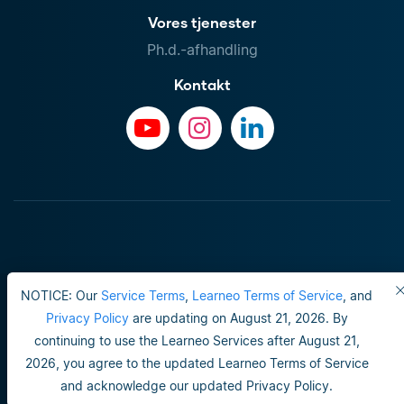
Vores tjenester
Ph.d.-afhandling
Kontakt
NOTICE: Our
Service Terms
,
Learneo Terms of Service
, and
Privacy Policy
are updating on August 21, 2026. By
continuing to use the Learneo Services after August 21,
Brugervilkår
2026, you agree to the updated Learneo Terms of Service
Privatlivspolitik
and acknowledge our updated Privacy Policy.