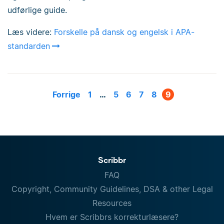
udførlige guide.
Læs videre:
Forskelle på dansk og engelsk i APA-
standarden
Forrige
1
…
5
6
7
8
9
Scribbr
FAQ
Copyright, Community Guidelines, DSA & other Legal
Resources
Hvem er Scribbrs korrekturlæsere?