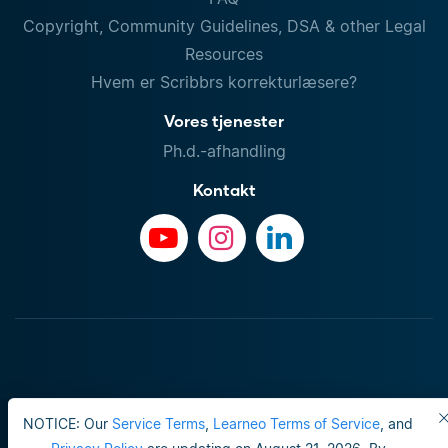
Copyright, Community Guidelines, DSA & other Legal
Resources
Hvem er Scribbrs korrekturlæsere?
Vores tjenester
Ph.d.-afhandling
Kontakt
NOTICE: Our
Service Terms
,
Learneo Terms of Service
, and