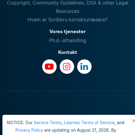
Copyright, Community Guidelines, DSA & other Legal
Resources
Hvem er Scribbrs korrekturlæsere?
Vores tjenester
Ph.d.-afhandling
Kontakt
NOTICE: Our
Service Terms
,
Learneo Terms of Service
, and
Privacy Policy
are updating on August 21, 2026. By