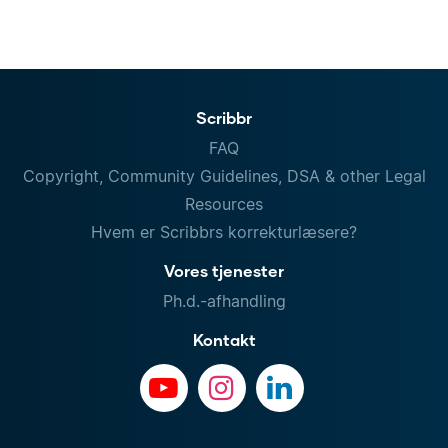
Scribbr
FAQ
Copyright, Community Guidelines, DSA & other Legal
Resources
Hvem er Scribbrs korrekturlæsere?
Vores tjenester
Ph.d.-afhandling
Kontakt