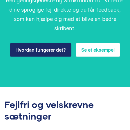
Redigeringstjeneste og Strukturkontrol. Vi retter
dine sproglige fejl direkte og du får feedback,
som kan hjælpe dig med at blive en bedre
skribent.
Hvordan fungerer det?
Se et eksempel
Fejlfri og velskrevne
sætninger