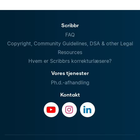
Scribbr
FAQ
Copyright, Community Guidelines, DSA & other Legal
Resources
Hvem er Scribbrs korrekturlæsere?
Vores tjenester
Ph.d.-afhandling
Kontakt