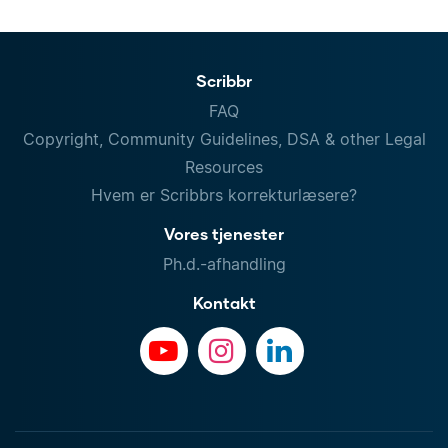
Scribbr
FAQ
Copyright, Community Guidelines, DSA & other Legal
Resources
Hvem er Scribbrs korrekturlæsere?
Vores tjenester
Ph.d.-afhandling
Kontakt