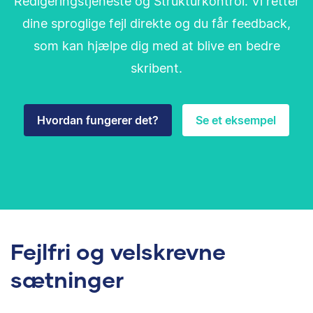
Redigeringstjeneste og Strukturkontrol. Vi retter
dine sproglige fejl direkte og du får feedback,
som kan hjælpe dig med at blive en bedre
skribent.
Hvordan fungerer det?
Se et eksempel
Fejlfri og velskrevne
sætninger