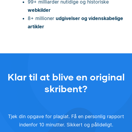
99+ milliarder nutidige og historiske
webkilder
8+ millioner
udgivelser og videnskabelige
artikler
Klar til at blive en original
skribent?
Tjek din opgave for plagiat. Få en personlig rapport
indenfor 10 minutter. Sikkert og pålideligt.