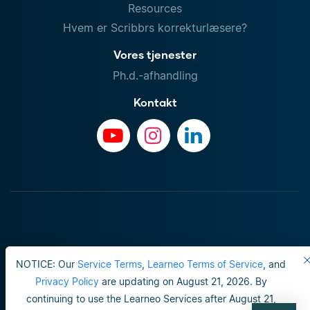
Resources
Hvem er Scribbrs korrekturlæsere?
Vores tjenester
Ph.d.-afhandling
Kontakt
NOTICE: Our
Service Terms
,
Learneo Terms of Service
, and
Privacy Policy
are updating on August 21, 2026. By
continuing to use the Learneo Services after August 21,
Brugervilkår