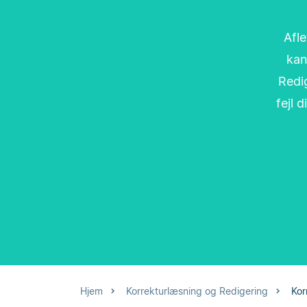
Afle
kan
Redig
fejl 
Hjem
Korrekturlæsning og Redigering
Kor