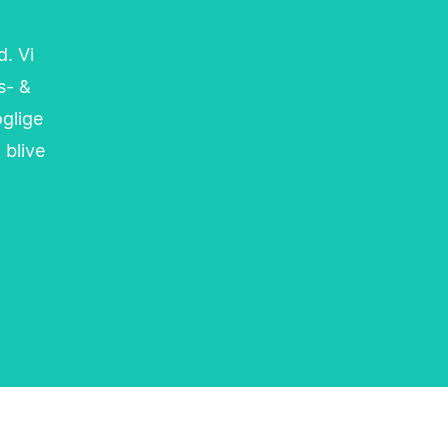
d. Vi
s- &
oglige
 blive