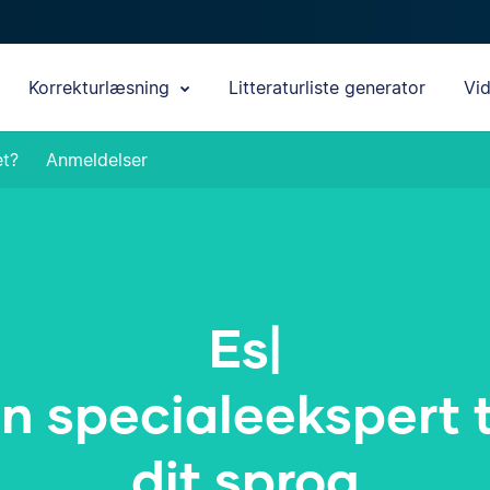
Korrekturlæsning
Litteraturliste generator
Vi
et?
Anmeldelser
Essay
|
n specialeekspert t
dit sprog