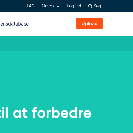
FAQ
Om os
Log ind
Søg
Upload
densdatabase
il at forbedre