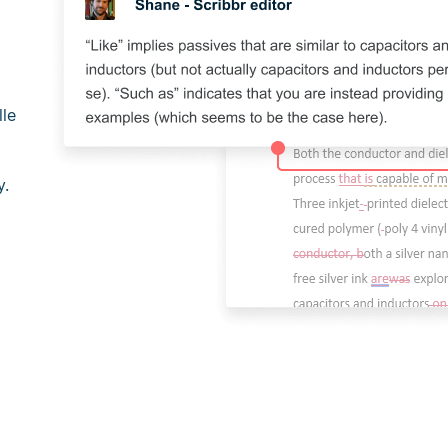
lle
y.