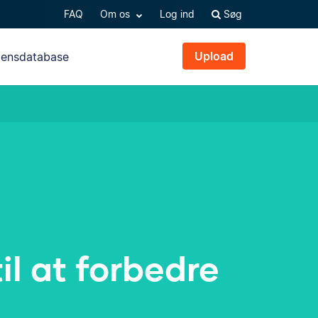
FAQ
Om os
Log ind
Søg
Upload
densdatabase
il at forbedre