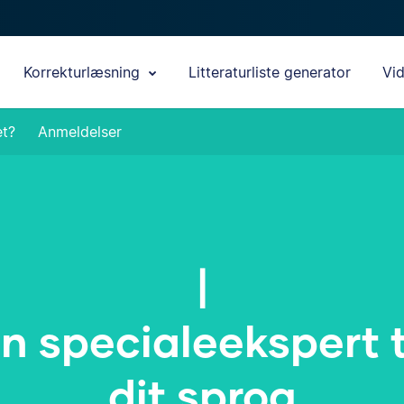
Korrekturlæsning
Litteraturliste generator
Vi
et?
Anmeldelser
Essay
|
n specialeekspert t
dit sprog