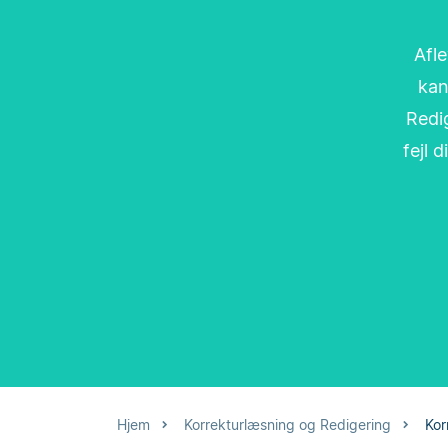
Afle
kan
Redig
fejl 
Hjem
Korrekturlæsning og Redigering
Kor