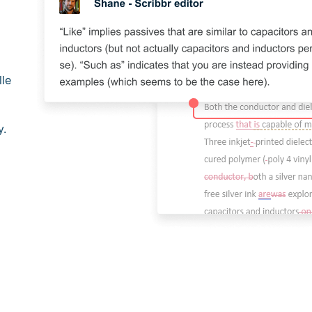
lle
y.