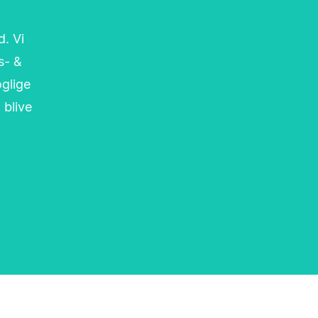
d. Vi
s- &
oglige
 blive